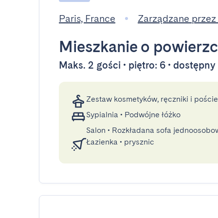
Paris, France
Zarządzane przez
Mieszkanie
o powierzc
Maks. 2 gości • piętro: 6 • dostępn
Zestaw kosmetyków, ręczniki i poście
Sypialnia
•
Podwójne łóżko
Salon
•
Rozkładana sofa jednoosobo
Łazienka
•
prysznic