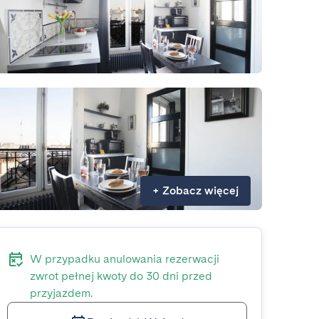
+
Zobacz więcej
W przypadku anulowania rezerwacji
zwrot pełnej kwoty do 30 dni przed
przyjazdem.