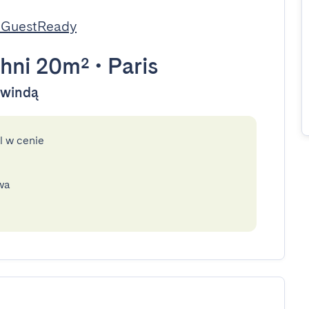
 GuestReady
hni 20m²
•
Paris
y windą
l w cenie
wa