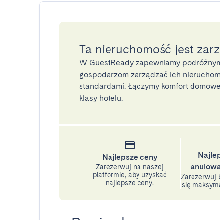
Ta nieruchomość jest zar
W GuestReady zapewniamy podróżnym
gospodarzom zarządzać ich nieruchomo
standardami. Łączymy komfort domoweg
klasy hotelu.
Najle
Najlepsze ceny
anulowa
Zarezerwuj na naszej
platformie, aby uzyskać
Zarezerwuj b
najlepsze ceny.
się maksyma