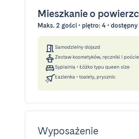
Mieszkanie
o powierzc
Maks. 2 gości • piętro: 4 • dostępn
Samodzielny dojazd
Zestaw kosmetyków, ręczniki i poście
Sypialnia
•
Łóżko typu queen size
Łazienka
•
toalety, prysznic
Wyposażenie