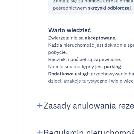
Zaloguj się za pomocą adresu e-mail i
pośrednictwem
skrzynki odbiorczej
.
Warto wiedzieć
Zwierzęta nie są
akceptowane
.
Każda nieruchomość jest dokładnie sp
pobycie.
Ręczniki i pościel są zapewnione.
Na miejscu dostępny jest
parking
.
Dodatkowe usługi
: przechowywanie ba
dzieci, atrakcje turystyczne i wiele więc
Zasady anulowania reze
Regulamin nieruchomoś