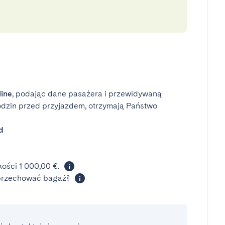
line
, podając dane pasażera i przewidywaną
odzin przed przyjazdem, otrzymają Państwo
d
ości 1 000,00 €.
 przechować bagaż?