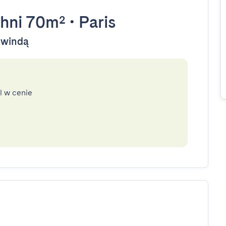
hni 70m²
•
Paris
y windą
l w cenie