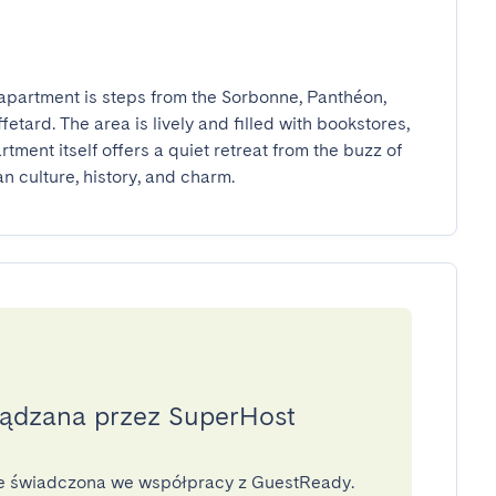
e apartment is steps from the Sorbonne, Panthéon, 
etard. The area is lively and filled with bookstores, 
tment itself offers a quiet retreat from the buzz of 
ian culture, history, and charm.
ządzana przez SuperHost
ge świadczona we współpracy z GuestReady.