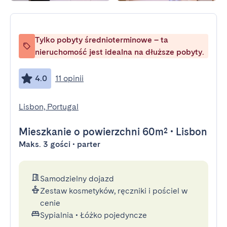
Tylko pobyty średnioterminowe – ta
nieruchomość jest idealna na dłuższe pobyty.
4.0
11 opinii
Lisbon, Portugal
Mieszkanie
o powierzchni 60m²
•
Lisbon
Maks. 3 gości • parter
Samodzielny dojazd
Zestaw kosmetyków, ręczniki i pościel w
cenie
Sypialnia
•
Łóżko pojedyncze