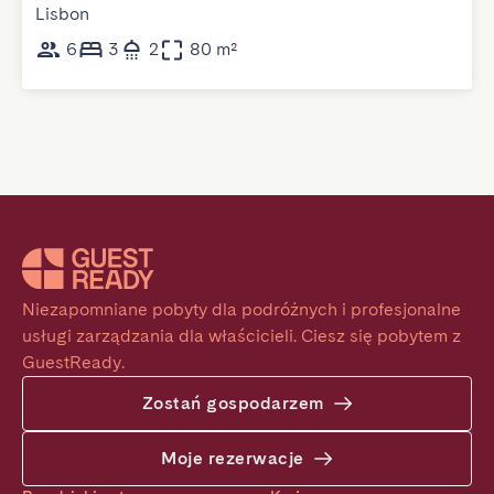
Lisbon
6
3
2
80 m²
Niezapomniane pobyty dla podróżnych i profesjonalne 
usługi zarządzania dla właścicieli. Ciesz się pobytem z 
GuestReady.
Zostań gospodarzem
Moje rezerwacje