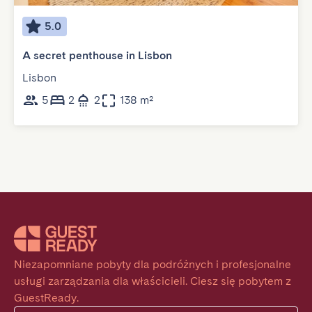
5.0
A secret penthouse in Lisbon
Lisbon
5
2
2
138 m²
Niezapomniane pobyty dla podróżnych i profesjonalne 
usługi zarządzania dla właścicieli. Ciesz się pobytem z 
GuestReady.