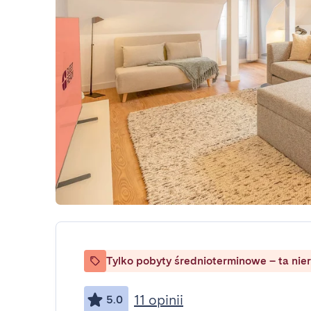
Tylko pobyty średnioterminowe – ta nie
11 opinii
5.0