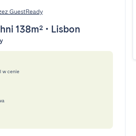
zez GuestReady
hni 138m²
•
Lisbon
dy
l w cenie
wa