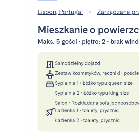
Lisbon, Portugal
Zarządzane pr
Mieszkanie
o powierzc
Maks. 5 gości • piętro: 2 • brak win
Samodzielny dojazd
Zestaw kosmetyków, ręczniki i poście
Sypialnia 1
•
Łóżko typu queen size
Sypialnia 2
•
Łóżko typu king size
Salon
•
Rozkładana sofa jednoosobo
Łazienka 1
•
toalety, prysznic
Łazienka 2
•
toalety, prysznic