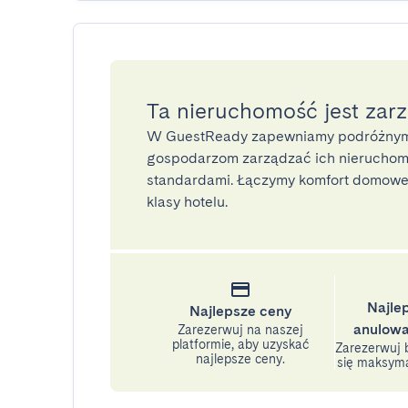
Ta nieruchomość jest zar
W GuestReady zapewniamy podróżnym
gospodarzom zarządzać ich nieruchomo
standardami. Łączymy komfort domoweg
klasy hotelu.
Najle
Najlepsze ceny
anulowa
Zarezerwuj na naszej
platformie, aby uzyskać
Zarezerwuj b
najlepsze ceny.
się maksyma