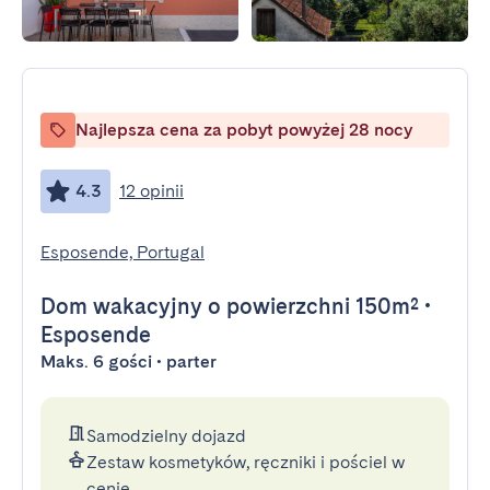
Najlepsza cena za pobyt powyżej 28 nocy
4.3
12 opinii
Esposende, Portugal
Dom wakacyjny
o powierzchni 150m²
•
Esposende
Maks. 6 gości • parter
Samodzielny dojazd
Zestaw kosmetyków, ręczniki i pościel w
cenie