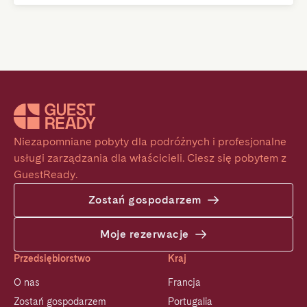
Niezapomniane pobyty dla podróżnych i profesjonalne 
usługi zarządzania dla właścicieli. Ciesz się pobytem z 
GuestReady.
Zostań gospodarzem
Moje rezerwacje
Przedsiębiorstwo
Kraj
O nas
Francja
Zostań gospodarzem
Portugalia