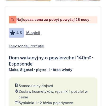
Najlepsza cena za pobyt powyżej 28 nocy
4.3
16 opinii
Esposende, Portugal
Dom wakacyjny
o powierzchni 140m²
•
Esposende
Maks. 8 gości • piętro: 1 • brak windy
Samodzielny dojazd
Zestaw kosmetyków, ręczniki i pościel w
cenie
Sypialnia 1
•
2 łóżka pojedyncze