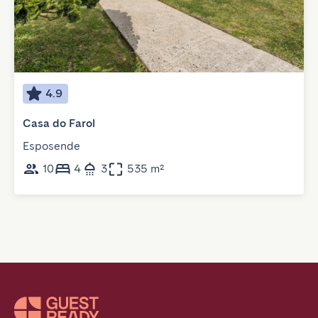
4.9
Casa do Farol
Esposende
10
4
3
535 m²