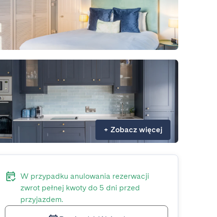
+
Zobacz więcej
W przypadku anulowania rezerwacji
zwrot pełnej kwoty do 5 dni przed
przyjazdem.