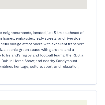
us neighbourhoods, located just 3 km southeast of 
an homes, embassies, leafy streets, and riverside 
aceful village atmosphere with excellent transport 
rk, a scenic green space with gardens and a 
o Ireland’s rugby and football teams; the RDS, a 
the Dublin Horse Show; and nearby Sandymount 
mbines heritage, culture, sport, and relaxation, 