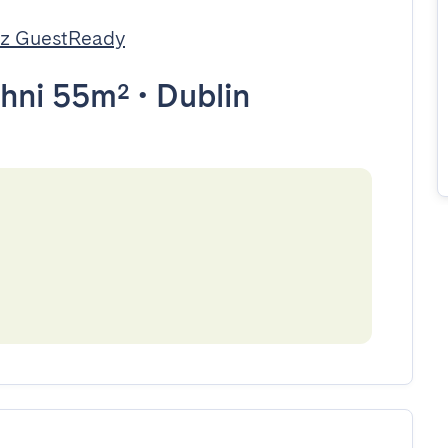
ez GuestReady
hni 55m²
•
Dublin