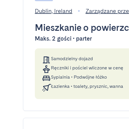
Dublin, Ireland
Zarządzane prz
Mieszkanie
o powierzc
Maks. 2 gości • parter
Samodzielny dojazd
Ręczniki i pościel wliczone w cenę
Sypialnia
•
Podwójne łóżko
Łazienka
•
toalety, prysznic, wanna