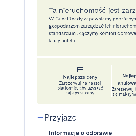
Ta nieruchomość jest zar
W GuestReady zapewniamy podróżnym
gospodarzom zarządzać ich nieruchomo
standardami. Łączymy komfort domoweg
klasy hotelu.
Najle
Najlepsze ceny
anulowa
Zarezerwuj na naszej
platformie, aby uzyskać
Zarezerwuj b
najlepsze ceny.
się maksyma
Przyjazd
Informacje o odprawie