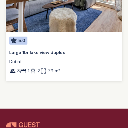
5.0
Large 1br lake view duplex
Dubai
3
1
2
79 m²