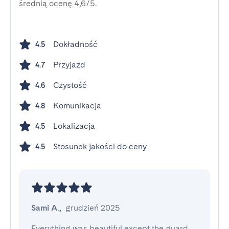
średnią ocenę 4,6/5.
Dokładność
4.5
Przyjazd
4.7
Czystość
4.6
Komunikacja
4.8
Lokalizacja
4.5
Stosunek jakości do ceny
4.5
Sami A.
,
grudzień 2025
Everything was beautiful except the guard 