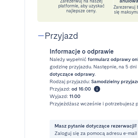
anulowa
Zarezerwuj na naszej
platformie, aby uzyskać
Zarezerwuj b
najlepsze ceny.
się maksyma
Przyjazd
Informacje o odprawie
Należy wypełnić
formularz odprawy on
godzinę przyjazdu. Następnie, na 5 dn
dotyczące odprawy
.
Rodzaj przyjazdu:
Samodzielny przyjaz
Przyjazd:
od 16:00
Wyjazd:
11:00
Przyjeżdżasz wcześnie i potrzebujesz
Masz pytanie dotyczące rezerwacji?
Zaloguj się za pomocą adresu e-mail i