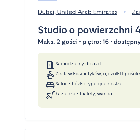
Dubai, United Arab Emirates
Za
Studio
o powierzchni 
Maks. 2 gości • piętro: 16 • dostęp
Samodzielny dojazd
Zestaw kosmetyków, ręczniki i poście
Salon
•
Łóżko typu queen size
Łazienka
•
toalety, wanna