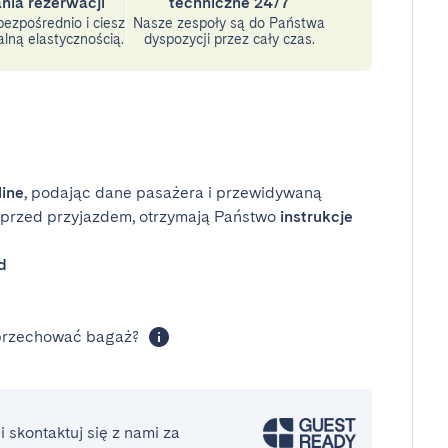
nia rezerwacji
techniczne 24/7
ezpośrednio i ciesz
Nasze zespoły są do Państwa
lną elastycznością.
dyspozycji przez cały czas.
line
, podając dane pasażera i przewidywaną
i przed przyjazdem, otrzymają Państwo
instrukcje
d
 przechować bagaż?
 skontaktuj się z nami za