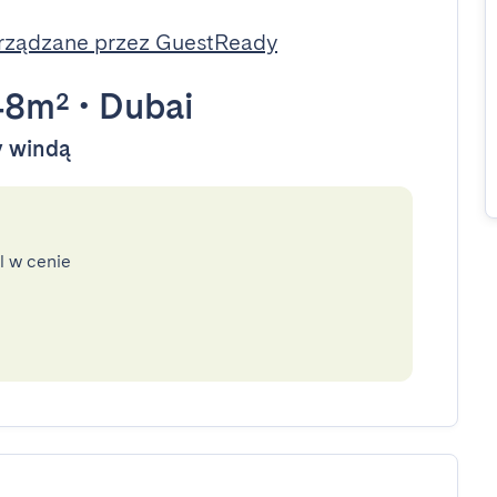
rządzane przez GuestReady
48m²
•
Dubai
ny windą
l w cenie