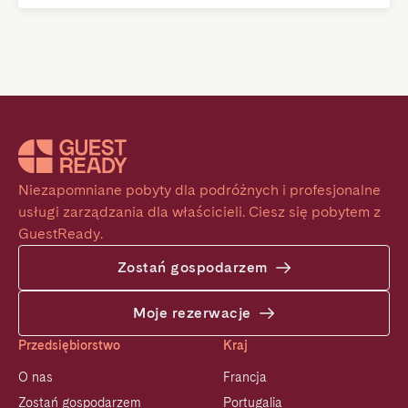
Niezapomniane pobyty dla podróżnych i profesjonalne 
usługi zarządzania dla właścicieli. Ciesz się pobytem z 
GuestReady.
Zostań gospodarzem
Moje rezerwacje
Przedsiębiorstwo
Kraj
O nas
Francja
Zostań gospodarzem
Portugalia