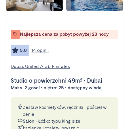
Najlepsza cena za pobyt powyżej 28 nocy
5.0
14 opinii
Dubai, United Arab Emirates
Studio
o powierzchni 49m²
•
Dubai
Maks. 2 gości • piętro: 25 • dostępny windą
Zestaw kosmetyków, ręczniki i pościel w
cenie
Salon
•
Łóżko typu king size
Łazienka
•
toalety, prysznic