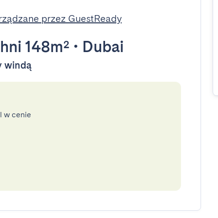
rządzane przez GuestReady
hni 148m²
•
Dubai
ny windą
l w cenie