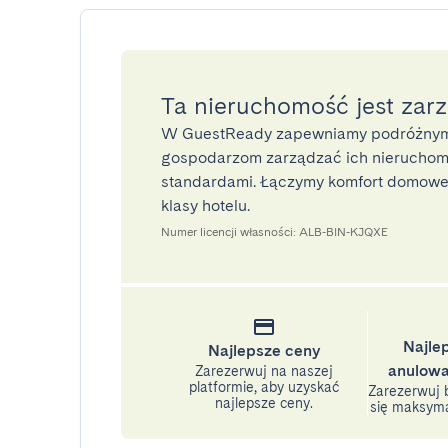
Ta nieruchomość jest zar
W GuestReady zapewniamy podróżnym
gospodarzom zarządzać ich nieruchomo
standardami. Łączymy komfort domoweg
klasy hotelu.
Numer licencji własności: ALB-BIN-KJQXE
Najle
Najlepsze ceny
anulowa
Zarezerwuj na naszej
platformie, aby uzyskać
Zarezerwuj b
najlepsze ceny.
się maksyma