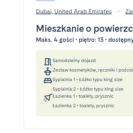
Dubai, United Arab Emirates
Za
Mieszkanie
o powierzc
Maks. 4 gości • piętro: 13 • dostęp
Samodzielny dojazd
Zestaw kosmetyków, ręczniki i poście
Sypialnia 1
•
Łóżko typu king size
Sypialnia 2
•
Łóżko typu king size
Łazienka 1
•
toalety, prysznic
Łazienka 2
•
toalety, prysznic