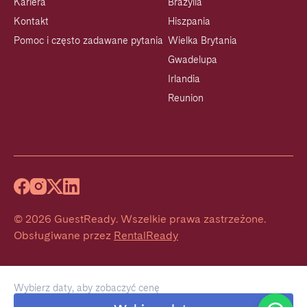
Kariera
Brazylia
Kontakt
Hiszpania
Pomoc i często zadawane pytania
Wielka Brytania
Gwadelupa
Irlandia
Reunion
©
2026
GuestReady
.
Wszelkie prawa zastrzeżone.
Obsługiwane przez
RentalReady
Wybierz daty, aby zobaczyć cenę
Welcome!