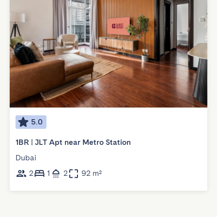
5.0
1BR | JLT Apt near Metro Station
Dubai
2
1
2
92 m²