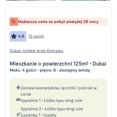
Najlepsza cena za pobyt powyżej 28 nocy
4.8
12 opinii
Dubai, United Arab Emirates
Mieszkanie
o powierzchni 125m²
•
Dubai
Maks. 4 gości • piętro: 8 • dostępny windą
Zestaw kosmetyków, ręczniki i pościel w
cenie
Sypialnia 1
•
Łóżko typu king size
Sypialnia 2
•
Łóżko typu king size
Łazienka 1
•
toalety