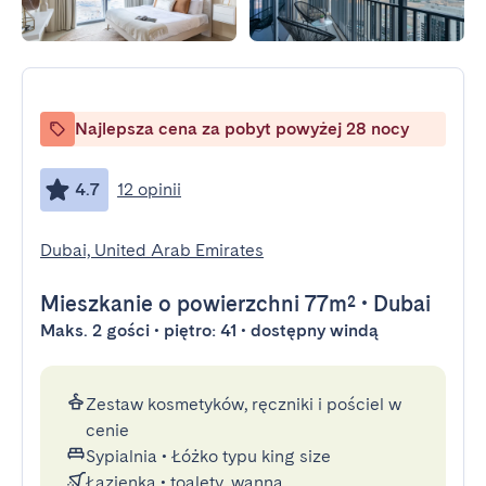
Najlepsza cena za pobyt powyżej 28 nocy
4.7
12 opinii
Dubai, United Arab Emirates
Mieszkanie
o powierzchni 77m²
•
Dubai
Maks. 2 gości • piętro: 41 • dostępny windą
Zestaw kosmetyków, ręczniki i pościel w
cenie
Sypialnia
•
Łóżko typu king size
Łazienka
•
toalety, wanna