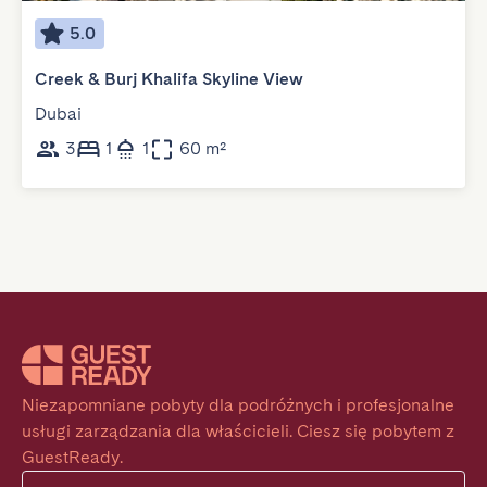
5.0
Creek & Burj Khalifa Skyline View
Dubai
3
1
1
60 m²
Niezapomniane pobyty dla podróżnych i profesjonalne 
usługi zarządzania dla właścicieli. Ciesz się pobytem z 
GuestReady.