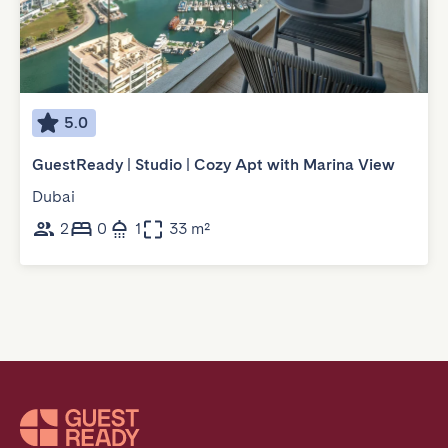
5.0
GuestReady | Studio | Cozy Apt with Marina View
Dubai
2
0
1
33 m²