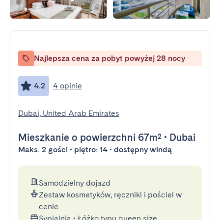
Najlepsza cena za pobyt powyżej 28 nocy
4.2
4 opinie
Dubai, United Arab Emirates
Mieszkanie
o powierzchni 67m²
•
Dubai
Maks. 2 gości • piętro: 14 • dostępny windą
Samodzielny dojazd
Zestaw kosmetyków, ręczniki i pościel w
cenie
Sypialnia
•
Łóżko typu queen size