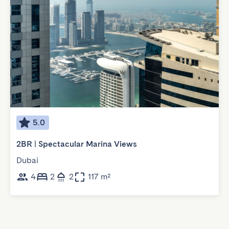
5.0
2BR | Spectacular Marina Views
Dubai
4
2
2
117 m²