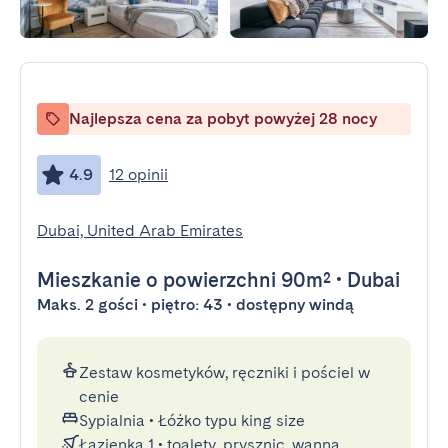
Najlepsza cena za pobyt powyżej 28 nocy
4.9
12 opinii
Dubai, United Arab Emirates
Mieszkanie
o powierzchni 90m²
•
Dubai
Maks. 2 gości • piętro: 43 • dostępny windą
Zestaw kosmetyków, ręczniki i pościel w
cenie
Sypialnia
•
Łóżko typu king size
Łazienka 1
•
toalety, prysznic, wanna