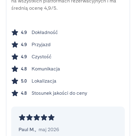
na wszystkich platformach rezerwacyjnych i ma
średnią ocenę 4,9/5.
Dokładność
4.9
Przyjazd
4.9
Czystość
4.9
Komunikacja
4.8
Lokalizacja
5.0
Stosunek jakości do ceny
4.8
Paul M.
,
maj 2026