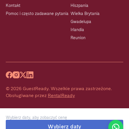
Kontakt
Hiszpania
Pomoc i często zadawane pytania
Wielka Brytania
Gwadelupa
Irlandia
Reunion
©
2026
GuestReady
.
Wszelkie prawa zastrzeżone.
Obsługiwane przez
RentalReady
Wybierz daty, aby zobaczyć cenę
Welcome!
Wybierz daty
We typically reply within 1 hour