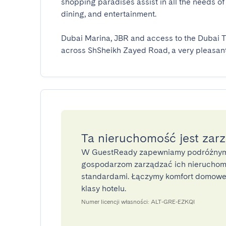
shopping paradises assist in all the needs of 
dining, and entertainment.

Dubai Marina, JBR and access to the Dubai Tr
across ShSheikh Zayed Road, a very pleasant
Ta nieruchomość jest zar
W GuestReady zapewniamy podróżnym
gospodarzom zarządzać ich nieruchomo
standardami. Łączymy komfort domoweg
klasy hotelu.
Numer licencji własności: ALT-GRE-EZKQI