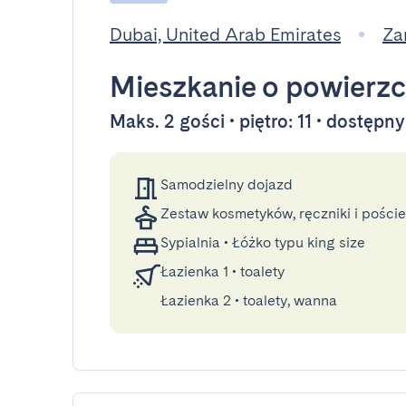
Dubai, United Arab Emirates
Za
Mieszkanie
o powierzc
Maks. 2 gości • piętro: 11 • dostępn
Samodzielny dojazd
Zestaw kosmetyków, ręczniki i poście
Sypialnia
•
Łóżko typu king size
Łazienka 1
•
toalety
Łazienka 2
•
toalety, wanna