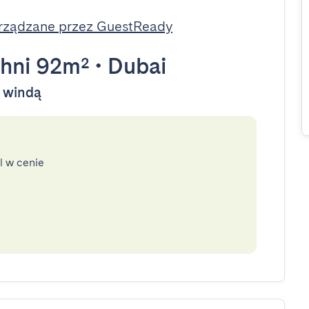
rządzane przez GuestReady
hni 92m²
•
Dubai
y windą
l w cenie