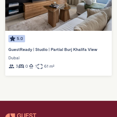
5.0
GuestReady | Studio | Partial Burj Khalifa View
Dubai
3
0
1
61 m²