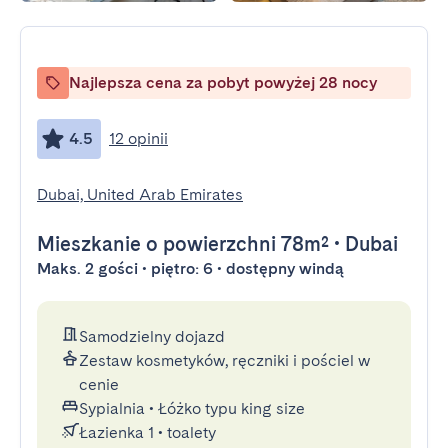
Najlepsza cena za pobyt powyżej 28 nocy
4.5
12 opinii
Dubai, United Arab Emirates
Mieszkanie
o powierzchni 78m²
•
Dubai
Maks. 2 gości • piętro: 6 • dostępny windą
Samodzielny dojazd
Zestaw kosmetyków, ręczniki i pościel w
cenie
Sypialnia
•
Łóżko typu king size
Łazienka 1
•
toalety