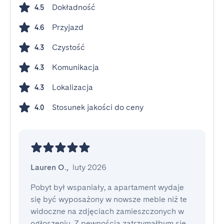
Dokładność
4.5
Przyjazd
4.6
Czystość
4.3
Komunikacja
4.3
Lokalizacja
4.3
Stosunek jakości do ceny
4.0
Lauren O.
,
luty 2026
Pobyt był wspaniały, a apartament wydaje 
się być wyposażony w nowsze meble niż te 
widoczne na zdjęciach zamieszczonych w 
ogłoszeniu. Z pewnością zatrzymałbym się 