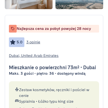
Najlepsza cena za pobyt powyżej 28 nocy
5.0
3 opinie
Dubai, United Arab Emirates
Mieszkanie
o powierzchni 73m²
•
Dubai
Maks. 3 gości • piętro: 36 • dostępny windą
Zestaw kosmetyków, ręczniki i pościel w
cenie
Sypialnia
•
Łóżko typu king size