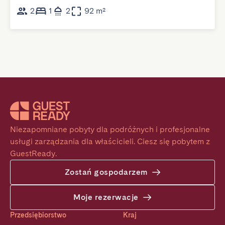
2
1
2
92 m²
Niezapomniane pobyty dla podróżnych i profesjonalne 
usługi zarządzania dla właścicieli. Ciesz się pobytem z 
GuestReady.
Zostań gospodarzem
Moje rezerwacje
Przedsiębiorstwo
Kraj