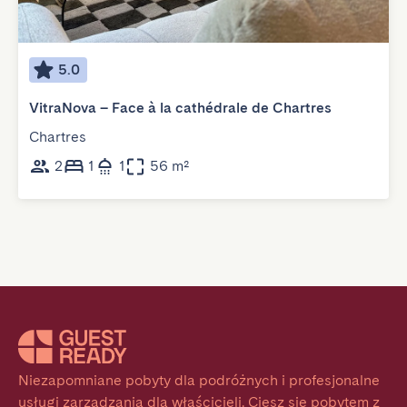
5.0
VitraNova – Face à la cathédrale de Chartres
Chartres
2
1
1
56 m²
Niezapomniane pobyty dla podróżnych i profesjonalne 
usługi zarządzania dla właścicieli. Ciesz się pobytem z 