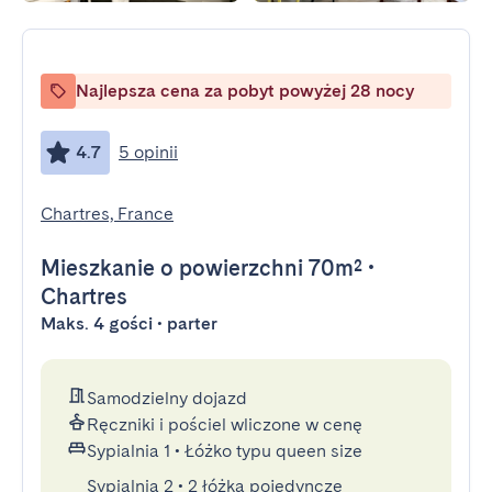
Najlepsza cena za pobyt powyżej 28 nocy
4.7
5 opinii
Chartres, France
Mieszkanie
o powierzchni 70m²
•
Chartres
Maks. 4 gości • parter
Samodzielny dojazd
Ręczniki i pościel wliczone w cenę
Sypialnia 1
•
Łóżko typu queen size
Sypialnia 2
•
2 łóżka pojedyncze