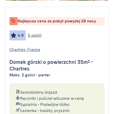
Najlepsza cena za pobyt powyżej 28 nocy
4.9
5 opinii
Chartres, France
Domek górski
o powierzchni 35m²
•
Chartres
Maks. 2 gości • parter
Samodzielny dojazd
Ręczniki i pościel wliczone w cenę
Sypialnia
•
Podwójne łóżko
Łazienka
•
toalety, prysznic