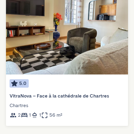
5.0
VitraNova – Face à la cathédrale de Chartres
Chartres
2
1
1
56 m²