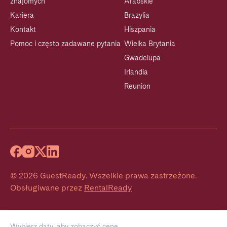
znajomych
Arabskie
Kariera
Brazylia
Kontakt
Hiszpania
Pomoc i często zadawane pytania
Wielka Brytania
Gwadelupa
Irlandia
Reunion
©
2026
GuestReady
.
Wszelkie prawa zastrzeżone.
Obsługiwane przez
RentalReady
Wybierz daty, aby zobaczyć cenę