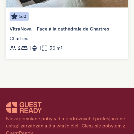
5.0
VitraNova – Face à la cathédrale de Chartres
Chartres
2
1
1
56 m²
Niezapomniane pobyty dla podróżnych i profesjonalne 
usługi zarządzania dla właścicieli. Ciesz się pobytem z 
GuestReady.