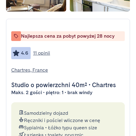
Najlepsza cena za pobyt powyżej 28 nocy
4.6
11 opinii
Chartres, France
Studio
o powierzchni 40m²
•
Chartres
Maks. 2 gości • piętro: 1 • brak windy
Samodzielny dojazd
Ręczniki i pościel wliczone w cenę
Sypialnia
•
Łóżko typu queen size
Łazienka
•
toalety, prysznic