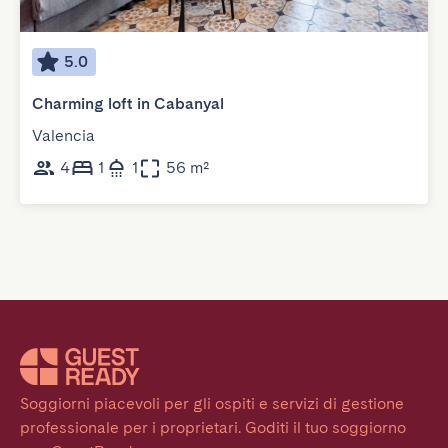
5.0
Charming loft in Cabanyal
Valencia
4
1
1
56 m²
Soggiorni piacevoli per gli ospiti e servizi di gestione 
professionale per i proprietari. Goditi il tuo soggiorno 