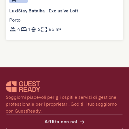
LuxiStay Batalha - Exclusive Loft
Porto
4
1
2
85 m²
Soggiorni piacevoli per gli ospiti e servizi di gestione 
professionale per i proprietari. Goditi il tuo soggiorno 
con GuestReady.
Affitta con noi