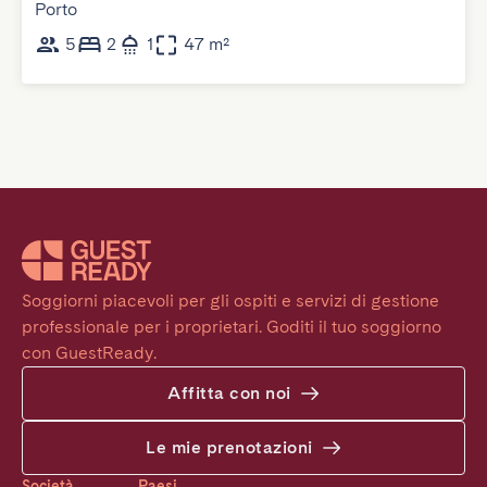
Porto
5
2
1
47 m²
Soggiorni piacevoli per gli ospiti e servizi di gestione 
professionale per i proprietari. Goditi il tuo soggiorno 
con GuestReady.
Affitta con noi
Le mie prenotazioni
Società
Paesi