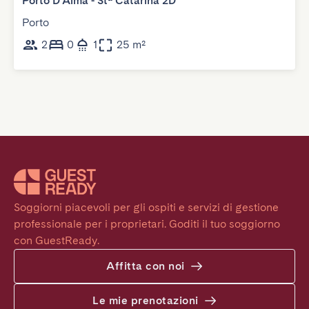
Porto D'Alma - Stª Catarina 2D
Porto
2
0
1
25 m²
Soggiorni piacevoli per gli ospiti e servizi di gestione 
professionale per i proprietari. Goditi il tuo soggiorno 
con GuestReady.
Affitta con noi
Le mie prenotazioni