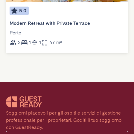
5.0
Modern Retreat with Private Terrace
Porto
2
1
1
47 m²
Soggiorni piacevoli per gli ospiti e servizi di gestione 
professionale per i proprietari. Goditi il tuo soggiorno 
con GuestReady.