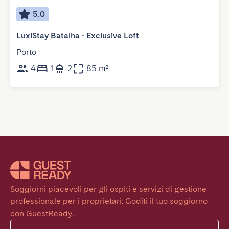
5.0
LuxiStay Batalha - Exclusive Loft
Porto
4
1
2
85 m²
Soggiorni piacevoli per gli ospiti e servizi di gestione 
professionale per i proprietari. Goditi il tuo soggiorno 
con GuestReady.