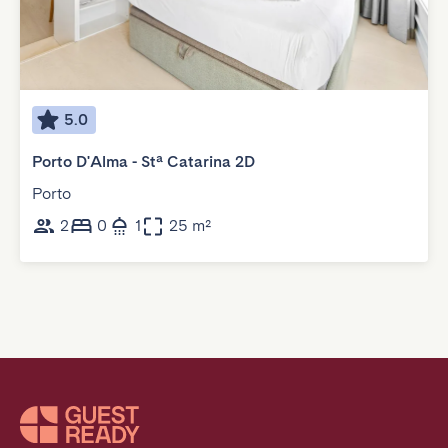
5.0
Porto D'Alma - Stª Catarina 2D
Porto
2
0
1
25 m²