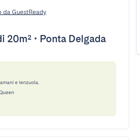
o da GuestReady
i 20m²
•
Ponta Delgada
gamani e lenzuola.
 Queen