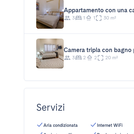
Appartamento con una ca
3
1
1
30 m²
Camera tripla con bagno 
3
2
2
20 m²
Servizi
Aria condizionata
Internet WiFi