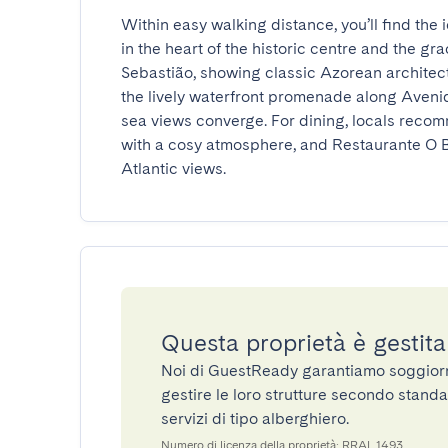
Within easy walking distance, you’ll find the
in the heart of the historic centre and the gr
Sebastião, showing classic Azorean architect
the lively waterfront promenade along Aveni
sea views converge. For dining, locals recomm
with a cosy atmosphere, and Restaurante O B
Atlantic views.
Questa proprietà è gestit
Noi di GuestReady garantiamo soggiorni 
gestire le loro strutture secondo standa
servizi di tipo alberghiero.
Numero di licenza della proprietà: RRAL 1493