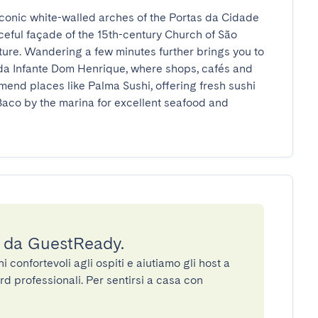
 iconic white-walled arches of the Portas da Cidade 
aceful façade of the 15th-century Church of São 
ure. Wandering a few minutes further brings you to 
da Infante Dom Henrique, where shops, cafés and 
end places like Palma Sushi, offering fresh sushi 
aco by the marina for excellent seafood and 
a da GuestReady.
confortevoli agli ospiti e aiutiamo gli host a
rd professionali. Per sentirsi a casa con