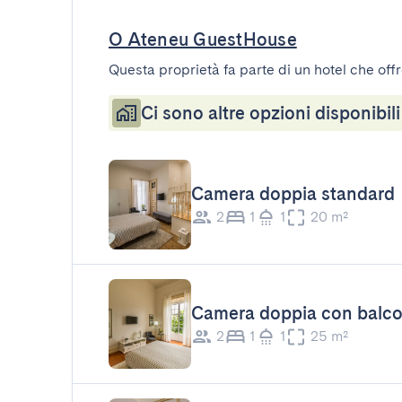
O Ateneu GuestHouse
Questa proprietà fa parte di un hotel che offr
Ci sono altre opzioni disponibili
Camera doppia standard
2
1
1
20 m²
Camera doppia con balc
2
1
1
25 m²