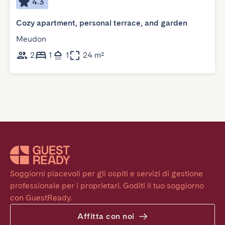
4.3
Cozy apartment, personal terrace, and garden
Meudon
2
1
1
24 m²
Soggiorni piacevoli per gli ospiti e servizi di gestione 
professionale per i proprietari. Goditi il tuo soggiorno 
con GuestReady.
Affitta con noi