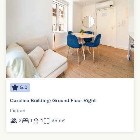
5.0
Carolina Building: Ground Floor Right
Lisbon
2
1
1
35 m²