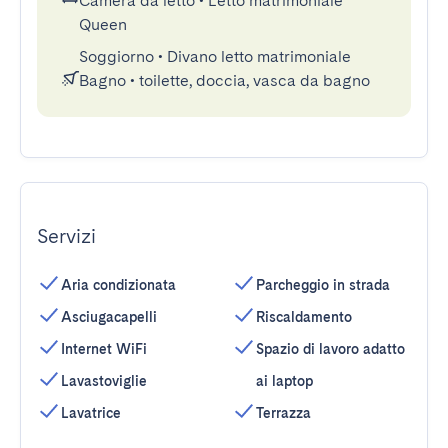
Camera da letto
•
Letto matrimoniale
Queen
Soggiorno
•
Divano letto matrimoniale
Bagno
•
toilette, doccia, vasca da bagno
Servizi
Aria condizionata
Parcheggio in strada
Asciugacapelli
Riscaldamento
Internet WiFi
Spazio di lavoro adatto
Lavastoviglie
ai laptop
Lavatrice
Terrazza