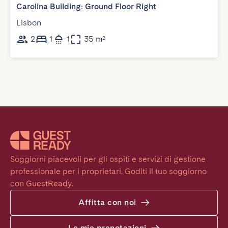
Carolina Building: Ground Floor Right
Lisbon
2
1
1
35 m²
Soggiorni piacevoli per gli ospiti e servizi di gestione 
professionale per i proprietari. Goditi il tuo soggiorno 
con GuestReady.
Affitta con noi
Le mie prenotazioni