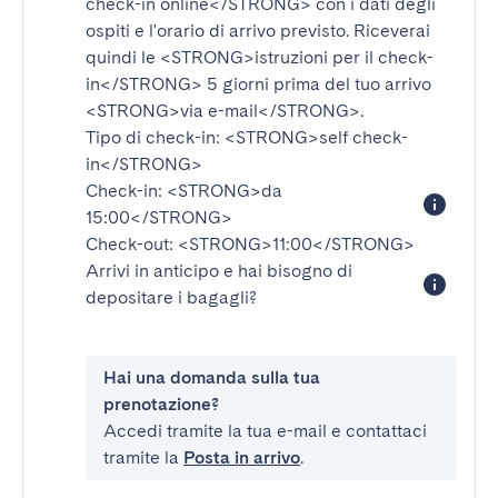
check-in online</STRONG>
con i dati degli
ospiti e l'orario di arrivo previsto. Riceverai
quindi le
<STRONG>istruzioni per il check-
in</STRONG>
5 giorni prima del tuo arrivo
<STRONG>via e-mail</STRONG>
.
Tipo di check-in:
<STRONG>self check-
in</STRONG>
Check-in:
<STRONG>da
15:00</STRONG>
Check-out:
<STRONG>11:00</STRONG>
Arrivi in anticipo e hai bisogno di
depositare i bagagli?
Hai una domanda sulla tua
prenotazione?
Accedi tramite la tua e-mail e contattaci
tramite la
Posta in arrivo
.