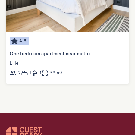
4.8
One bedroom apartment near metro
Lille
2
1
1
38 m²