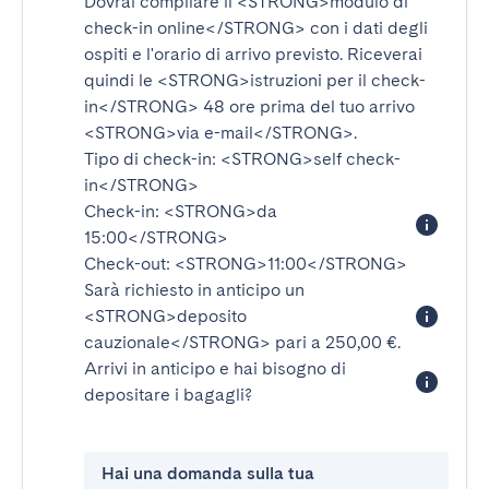
Dovrai compilare il
<STRONG>modulo di
check-in online</STRONG>
con i dati degli
ospiti e l'orario di arrivo previsto. Riceverai
quindi le
<STRONG>istruzioni per il check-
in</STRONG>
48 ore prima del tuo arrivo
<STRONG>via e-mail</STRONG>
.
Tipo di check-in:
<STRONG>self check-
in</STRONG>
Check-in:
<STRONG>da
15:00</STRONG>
Check-out:
<STRONG>11:00</STRONG>
Sarà richiesto in anticipo un
<STRONG>deposito
cauzionale</STRONG>
pari a 250,00 €.
Arrivi in anticipo e hai bisogno di
depositare i bagagli?
Hai una domanda sulla tua