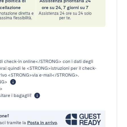
re politica di
Assistenza prioritaria 24
cellazione
ore su 24, 7 giorni su 7
notazione diretta e
Assistenza 24 ore su 24 solo
assima flessibilità.
per te.
i check-in online</STRONG>
con i dati degli
verai quindi le
<STRONG>istruzioni per il check-
rivo
<STRONG>via e-mail</STRONG>
.
NG>
>
itare i bagagli?
ione?
aci tramite la
Posta in arrivo
.