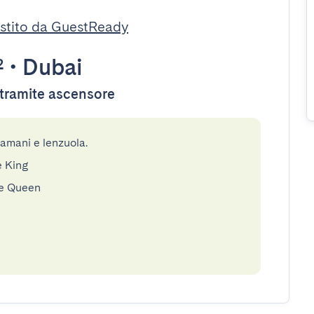
stito da GuestReady
²
•
Dubai
e tramite ascensore
gamani e lenzuola.
e King
le Queen
e