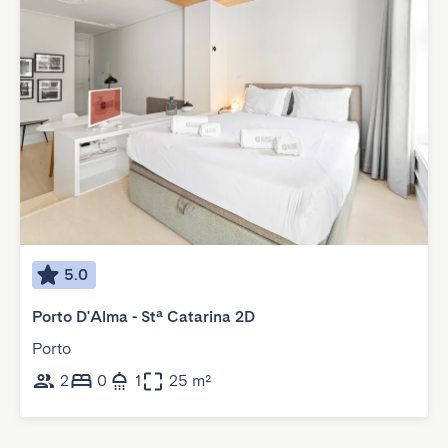
5.0
Porto D'Alma - Stª Catarina 2D
Porto
2
0
1
25 m²