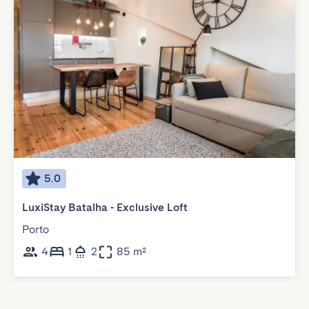
5.0
LuxiStay Batalha - Exclusive Loft
Porto
4
1
2
85 m²