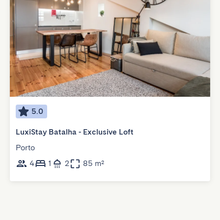
5.0
LuxiStay Batalha - Exclusive Loft
Porto
4
1
2
85 m²