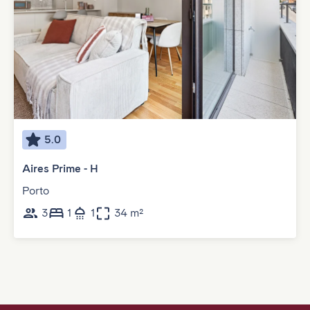
5.0
Aires Prime - H
Porto
3
1
1
34 m²