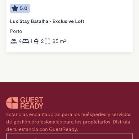
5.0
LuxiStay Batalha - Exclusive Loft
Porto
4
1
2
85 m²
Estancias encantadoras para los huéspedes y servicios 
de gestión profesionales para los propietarios. Disfruta 
de tu estancia con GuestReady.