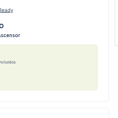
tReady
o
 ascensor
incluidos