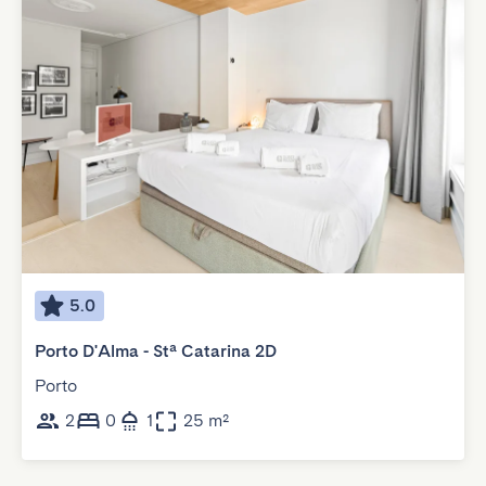
5.0
Porto D'Alma - Stª Catarina 2D
Porto
2
0
1
25 m²