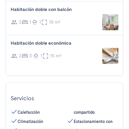
Habitación doble con balcón
2
1
1
18 m²
Habitación doble económica
2
0
1
15 m²
Servicios
Calefacción
compartido
Climatización
Estacionamiento con