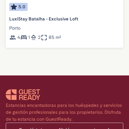
5.0
LuxiStay Batalha - Exclusive Loft
Porto
4
1
2
85 m²
Estancias encantadoras para los huéspedes y servicios 
de gestión profesionales para los propietarios. Disfruta 
de tu estancia con GuestReady.