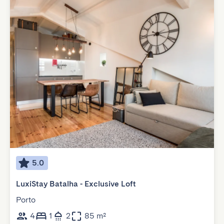
5.0
LuxiStay Batalha - Exclusive Loft
Porto
4
1
2
85 m²