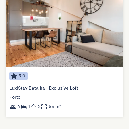
5.0
LuxiStay Batalha - Exclusive Loft
Porto
4
1
2
85 m²