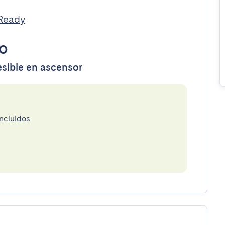
tReady
o
esible en ascensor
incluidos