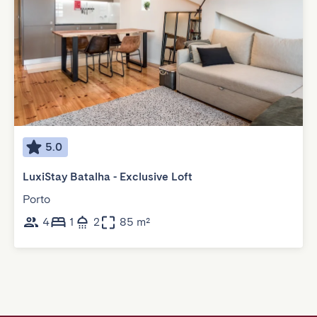
5.0
LuxiStay Batalha - Exclusive Loft
Porto
4
1
2
85 m²