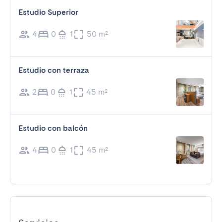
Estudio Superior
4
0
1
50 m²
Estudio con terraza
2
0
1
45 m²
Estudio con balcón
4
0
1
45 m²