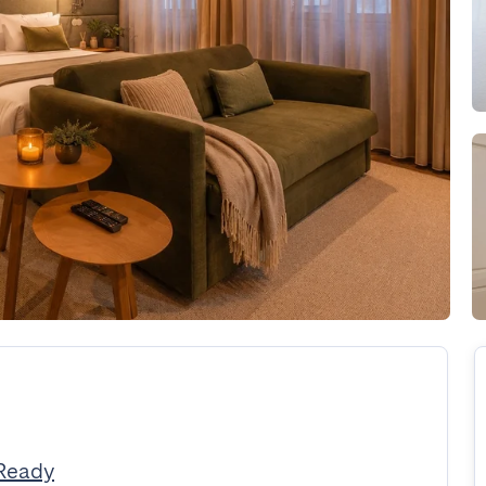
tReady