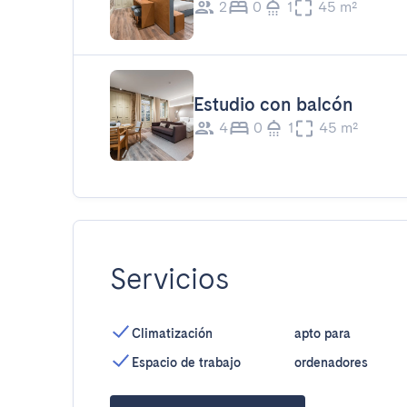
2
0
1
45 m²
Estudio con balcón
4
0
1
45 m²
Servicios
Climatización
apto para
Espacio de trabajo
ordenadores