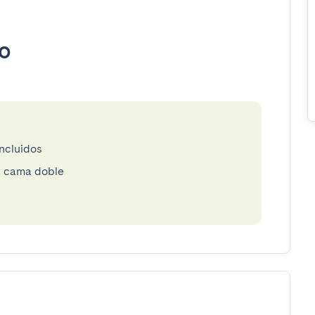
o
incluidos
á cama doble